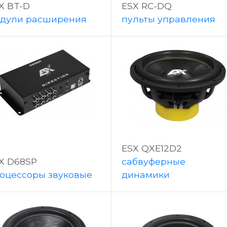
X BT-D
ESX RC-DQ
дули расширения
пульты управления
ESX QXE12D2
X D68SP
сабвуферные
оцессоры звуковые
динамики