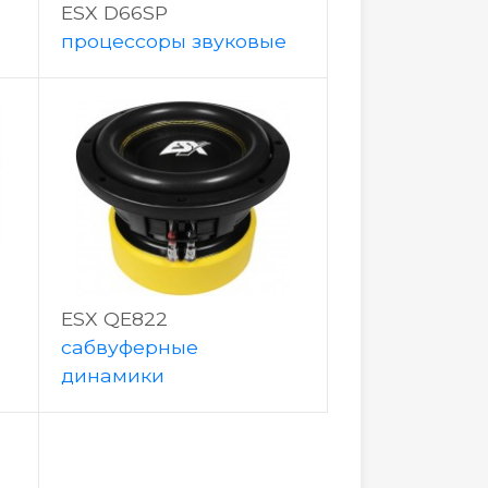
ESX D66SP
процессоры звуковые
ESX QE822
сабвуферные
динамики