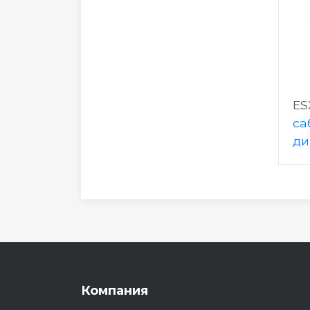
ES
са
ди
Компания