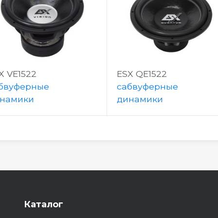
X VE1522
ESX QE1522
бвуферные
сабвуферные
намики
динамики
Каталог